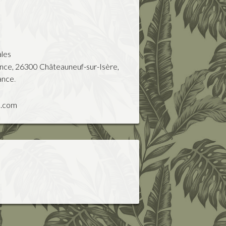
ales
ence
,
26300
Châteauneuf-sur-Isère
,
ance
.
l.com