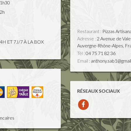
21h30
22h
Restaurant :
Pizzas Artisan
Adresse :
2 Avenue de Val
H ET 7J/7 À LA BOX
Auvergne-Rhône-Alpes
,
Fr
Tél :
04 75 71 82 36
Email :
anthony.sab1@gmai
RÉSEAUX SOCIAUX
ncaires